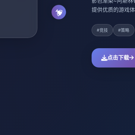
影色渐染~阿斯林
提供优质的游戏体
#竞技
#策略
点击下载