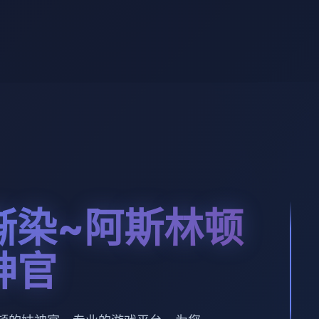
渐染~阿斯林顿
神官