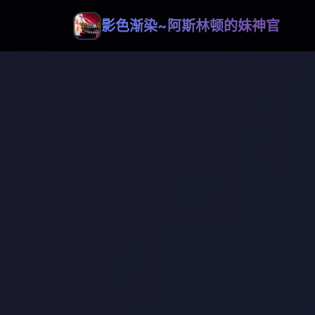
影色渐染~阿斯林顿的妹神官