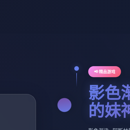
📢 精品游戏
影色
的妹