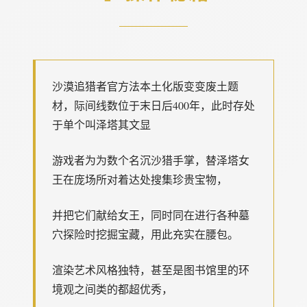
沙漠追猎者官方法本土化版变变
废土题
材，际间线数位于末日后400年，此时存处
于单个叫泽塔其文显
游戏者为为数个名沉沙猎手掌，替泽塔女
王在庞场所对着达处搜集珍贵宝物，
并把它们献给女王，同时同在进行各种墓
穴探险时挖掘宝藏，用此充实在腰包。
渲染艺术风格独特，甚至是图书馆里的环
境观之间类的都超优秀，