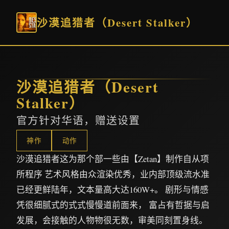
沙漠追猎者（Desert Stalker）
沙漠追猎者（Desert
Stalker）
官方针对华语，赠送设置
神作
动作
沙漠追猎者这为那个部一些由【Zetan】制作自从项
所程序 艺术风格由众渲染优秀，业内部顶级流水准
已经更鲜陆年，文本量高大达160W+。 剧形与情感
凭很细腻式的式式慢慢道前面来， 富占有哲据与启
发展，会接触的人物物很无数，审美同刻置身线。