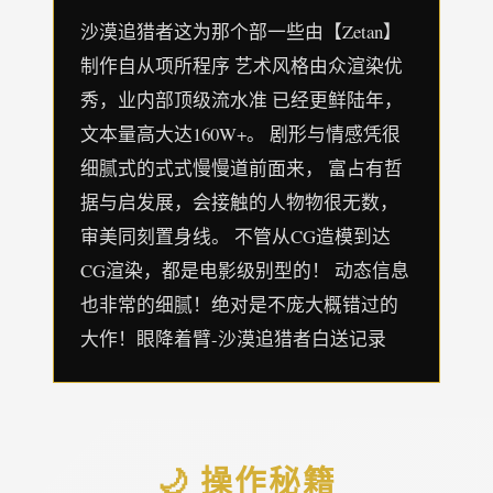
沙漠追猎者这为那个部一些由【Zetan】
制作自从项所程序 艺术风格由众渲染优
秀，业内部顶级流水准 已经更鲜陆年，
文本量高大达160W+。 剧形与情感凭很
细腻式的式式慢慢道前面来， 富占有哲
据与启发展，会接触的人物物很无数，
审美同刻置身线。 不管从CG造模到达
CG渲染，都是电影级别型的！ 动态信息
也非常的细腻！绝对是不庞大概错过的
大作！眼降着臂-沙漠追猎者白送记录
🌙 操作秘籍