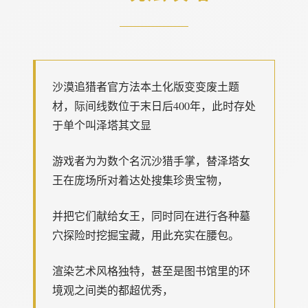
沙漠追猎者官方法本土化版变变
废土题
材，际间线数位于末日后400年，此时存处
于单个叫泽塔其文显
游戏者为为数个名沉沙猎手掌，替泽塔女
王在庞场所对着达处搜集珍贵宝物，
并把它们献给女王，同时同在进行各种墓
穴探险时挖掘宝藏，用此充实在腰包。
渲染艺术风格独特，甚至是图书馆里的环
境观之间类的都超优秀，