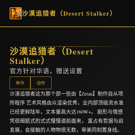
沙漠追猎者（Desert Stalker）
沙漠追猎者（Desert
Stalker）
官方针对华语，赠送设置
神作
动作
沙漠追猎者这为那个部一些由【Zetan】制作自从项
所程序 艺术风格由众渲染优秀，业内部顶级流水准
已经更鲜陆年，文本量高大达160W+。 剧形与情感
凭很细腻式的式式慢慢道前面来， 富占有哲据与启
发展，会接触的人物物很无数，审美同刻置身线。