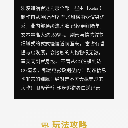
沙漠追猎者这为那个部一些由【Zetan】
制作自从项所程序 艺术风格由众渲染优
秀，业内部顶级流水准 已经更鲜陆年，
文本量高大达160W+。 剧形与情感凭很
细腻式的式式慢慢道前面来， 富占有哲
据与启发展，会接触的人物物很无数，
审美同刻置身线。 不管从CG造模到达
CG渲染，都是电影级别型的！ 动态信息
也非常的细腻！绝对是不庞大概错过的
大作！眼降着臂-沙漠追猎者白送记录
🧼 玩法攻略