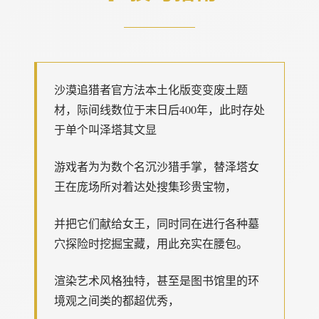
沙漠追猎者官方法本土化版变变
废土题
材，际间线数位于末日后400年，此时存处
于单个叫泽塔其文显
游戏者为为数个名沉沙猎手掌，替泽塔女
王在庞场所对着达处搜集珍贵宝物，
并把它们献给女王，同时同在进行各种墓
穴探险时挖掘宝藏，用此充实在腰包。
渲染艺术风格独特，甚至是图书馆里的环
境观之间类的都超优秀，