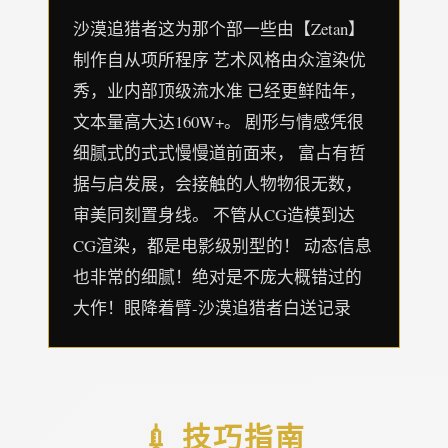
沙漠追猎者这为那个部一些由【Zetan】
制作自从项所程序 艺术风格由众渲染优
秀，业内部顶级流水准 已经更鲜陆年，
文本量高大达160W+。 剧形与情感凭很
细腻式的式式慢慢道前面来， 富占有哲
据与启发展，会接触的人物物很无数，
审美同刻置身线。 不管从CG造模到达
CG渲染，都是电影级别型的！ 动态信息
也非常的细腻！绝对是不庞大概错过的
大作！眼降着臂-沙漠追猎者白送记录
💉 技巧指南