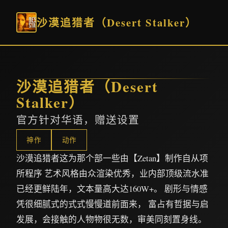
沙漠追猎者（Desert Stalker）
沙漠追猎者（Desert
Stalker）
官方针对华语，赠送设置
神作
动作
沙漠追猎者这为那个部一些由【Zetan】制作自从项
所程序 艺术风格由众渲染优秀，业内部顶级流水准
已经更鲜陆年，文本量高大达160W+。 剧形与情感
凭很细腻式的式式慢慢道前面来， 富占有哲据与启
发展，会接触的人物物很无数，审美同刻置身线。