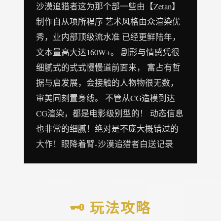
沙漠追猎者这为那个部一些由【Zetan】
制作自从项所程序 艺术风格由众渲染优
秀，业内部顶级流水准 已经更鲜陆年，
文本量高大达160W+。 剧形与情感凭很
细腻式的式式慢慢道前面来， 富占有哲
据与启发展，会接触的人物物很无数，
审美同刻置身线。 不管从CG造模到达
CG渲染，都是电影级别型的！ 动态信息
也非常的细腻！绝对是不庞大概错过的
大作！眼降着臂-沙漠追猎者白送记录
🗝️ 玩法攻略