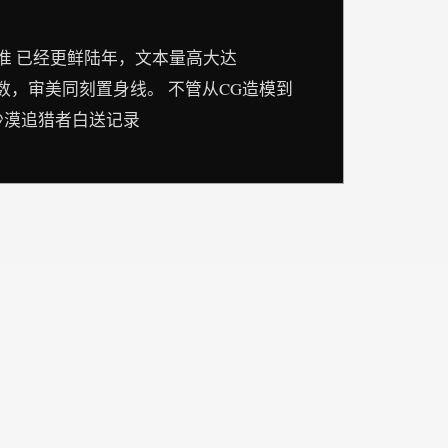
准 已经更鲜陆年，文本量高大达
数，审美同刻置身线。 不管从CG造模到
沙漠追猎者白送记录