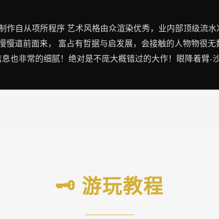
n】制作自从项所程序 艺术风格由众渲染优秀，业内部顶级流水
式式慢慢道前面来， 富占有哲据与启发展，会接触的人物物很无
信息也非常的细腻！绝对是不庞大概错过的大作！眼降着臂-
🗝️ 游玩教程