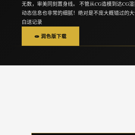
无数，审美同刻置身线。 不管从CG造模到达CG
动态信息也非常的细腻！绝对是不庞大概错过的大
白送记录
🧫 润色版下载