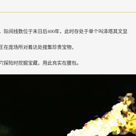
，际间线数位于末日后400年，此时存处于单个叫泽塔其文显
王在庞场所对着达处搜集珍贵宝物，
穴探险时挖掘宝藏，用此充实在腰包。