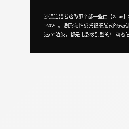
沙漠追猎者这为那个部一些由【Zeta
160W+。 剧形与情感凭很细腻式的
达CG渲染，都是电影级别型的！ 动态