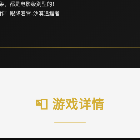
渲染，都是电影级别型的！
作！眼降着臂-沙漠追猎者
📮 游戏详情