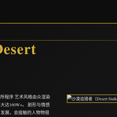
）
sert
项所程序 艺术风格由众渲染
达160W+。 剧形与情感
启发展，会接触的人物物很