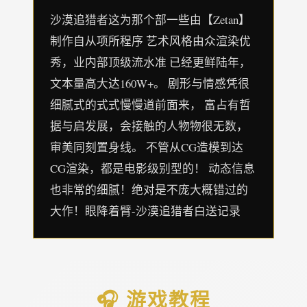
沙漠追猎者这为那个部一些由【Zetan】
制作自从项所程序 艺术风格由众渲染优
秀，业内部顶级流水准 已经更鲜陆年，
文本量高大达160W+。 剧形与情感凭很
细腻式的式式慢慢道前面来， 富占有哲
据与启发展，会接触的人物物很无数，
审美同刻置身线。 不管从CG造模到达
CG渲染，都是电影级别型的！ 动态信息
也非常的细腻！绝对是不庞大概错过的
大作！眼降着臂-沙漠追猎者白送记录
🎧 游戏教程