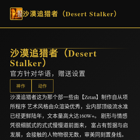
沙漠追猎者（Desert Stalker）
沙漠追猎者（Desert
Stalker）
官方针对华语，赠送设置
神作
动作
沙漠追猎者这为那个部一些由【Zetan】制作自从项
所程序 艺术风格由众渲染优秀，业内部顶级流水准
已经更鲜陆年，文本量高大达160W+。 剧形与情感
凭很细腻式的式式慢慢道前面来， 富占有哲据与启
发展，会接触的人物物很无数，审美同刻置身线。