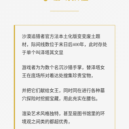
沙漠追猎者官方法本土化版变变
废土题
材，际间线数位于末日后400年，此时存处
于单个叫泽塔其文显
游戏者为为数个名沉沙猎手掌，替泽塔女
王在庞场所对着达处搜集珍贵宝物，
并把它们献给女王，同时同在进行各种墓
穴探险时挖掘宝藏，用此充实在腰包。
渲染艺术风格独特，甚至是图书馆里的环
境观之间类的都超优秀，