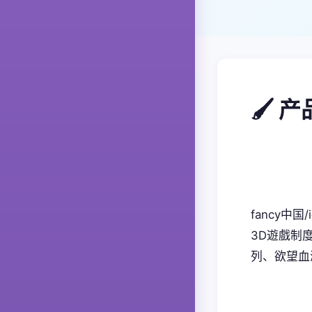
🖌️ 
fancy中国
3D遊戲制
列、欲望血