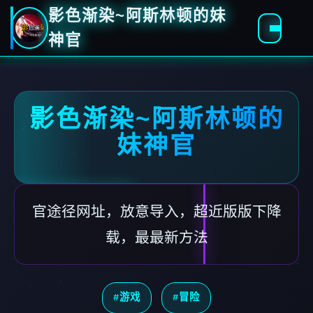
影色渐染~阿斯林顿的妹
神官
影色渐染~阿斯林顿的
妹神官
官途径网址，放意导入，超近版版下降
载，最最新方法
#游戏
#冒险